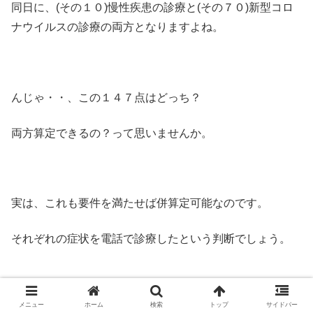
同日に、(その１０)慢性疾患の診療と(その７０)新型コロ
ナウイルスの診療の両方となりますよね。
んじゃ・・、この１４７点はどっち？
両方算定できるの？って思いませんか。
実は、これも要件を満たせば併算定可能なのです。
それぞれの症状を電話で診療したという判断でしょう。
メニュー
ホーム
検索
トップ
サイドバー
電話再診料７３点、慢性疾患用１４７点、新型コロナウイ