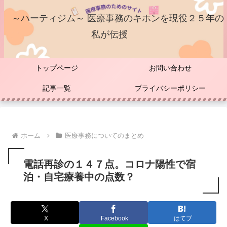
～ハーティジム～ 医療事務のキホンを現役２５年の
私が伝授
トップページ
お問い合わせ
記事一覧
プライバシーポリシー
ホーム
医療事務についてのまとめ
電話再診の１４７点。コロナ陽性で宿
泊・自宅療養中の点数？
X
Facebook
はてブ