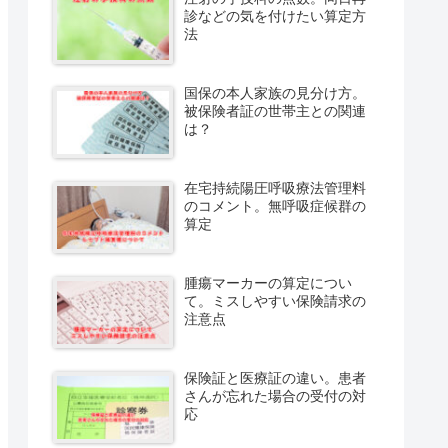
診などの気を付けたい算定方
法
国保の本人家族の見分け方。
被保険者証の世帯主との関連
は？
在宅持続陽圧呼吸療法管理料
のコメント。無呼吸症候群の
算定
腫瘍マーカーの算定につい
て。ミスしやすい保険請求の
注意点
保険証と医療証の違い。患者
さんが忘れた場合の受付の対
応