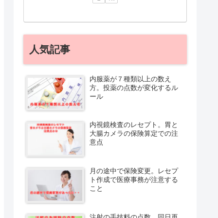
人気記事
内服薬が７種類以上の数え
方。投薬の点数が変化するル
ール
内視鏡検査のレセプト。胃と
大腸カメラの保険算定での注
意点
月の途中で保険変更。レセプ
ト作成で医療事務が注意する
こと
注射の手技料の点数。同日再